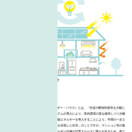
(注1)ZEH-M Orientedとは
ZEH（ゼッチ）（ネット・ゼロ・エネルギー・ハウス）とは、「外皮の断熱性能等を大幅に
向上させるとともに、高効率な設備システムの導入により、室内環境の質を維持しつつ大幅
な省エネルギーを実現した上で、再生可能エネルギーを導入することにより、年間の一次エ
ネルギー消費量の収支がゼロとすることを目指した住宅」のことですが、マンション等の集
合住宅では太陽光発電等の再生可能エネルギー設備の設置スペースに限りがあるため、創エ