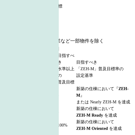
ZEH-M 普及実績・普及目標
「ZEH-M」
普及実績
2025年度
0%
2024年度
0%
●賃貸・再開発・共同事業など一部物件を除く
ZEH-M 普及目標【2030年度】
目指すべ
「ZEH-M」全体
き
目指すべき
建物規模
の
水準以上
「ZEH-M」普及目標率の
普及目標
の
設定基準
普及目標
新築の住棟において『
ZEH-
低層集合住
100%
-
M
』
宅
または Nearly ZEH-M を達成
中層集合住
新築の住棟において
100%
-
宅
ZEH-M Ready
を達成
高層集合住
新築の住棟において
100%
100%
宅
ZEH-M Oriented
を達成