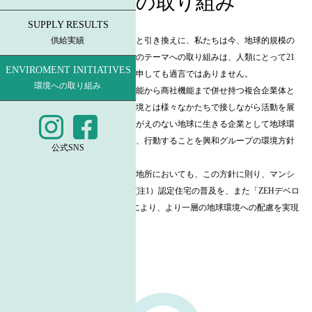
環境への取り組み
SUPPLY RESULTS
産業社会のめまぐるしい拡大発展と引き換えに、私たちは今、地球的規模の
供給実績
環境問題に直面しています。環境のテーマへの取り組みは、人類にとって21
ENVIROMENT INITIATIVES
世紀における最重要課題の一つと申しても過言ではありません。
環境への取り組み
私ども興和グループはメーカー機能から商社機能まで併せ持つ複合企業体と
して国内外拠点と市場を持ち、環境とは様々なかたちで接しながら活動を展
開しています。それゆえに、かけがえのない地球に生きる企業として地球環
境のために何ができるか常に考え、行動することを興和グループの環境方針
公式SNS
としております。
住宅分譲事業を展開している興和地所においても、この方針に則り、マンシ
ョン事業では「ZEH-M Oriented」(注1）認定住宅の普及を、また「ZEHデベロ
ッパー」（注2）に登録することにより、より一層の地球環境への配慮を実現
してまいります。