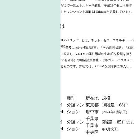
ネ部分を除いて高断熱外皮や省エネ性能だけで一次エネルギー消費量（平成28年省エネ基準
による）を20％以上削減することを目指したマンションをZEH-M Orientedと定義しています。
(注2)ZEHデベロッパーとは
マンション事業「ZEHデベロッパー」ZEHデベロッパーとは、ネット・ゼロ・エネルギー・ハ
※2
ウス実証事業の趣旨に基づき、「ZEH-M
普及に向けた取組計画」「その進捗状況」「ZEH-
M導入計画」「ZEH-M導入実績」を一般に公表し、ZEH-Mの案件形成の中心的な役割を担う
建築主（マンションデベロッパー、所1／2 有者等）や建築請負会社（ゼネコン、ハウスメー
カー等建設会社）を公募、登録、公表するものです。弊社では、ZEH-Mを段階的に導入し、
集合住宅においてZEH化を推進します。
〈実績報告〉
物件名
区分
種別
所在地
規模
シュロス府中武蔵野
ZEH-M
分譲マン
東京都
10階建・68戸
台
シルクハウス
Oriented
ション
府中市
(2024年1月竣工)
千葉県
シュロスガーデン千
ZEH-M
分譲マン
6階建・85戸
(2025
千葉市
葉
Oriented
ション
年3月竣工)
中央区