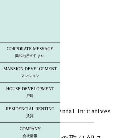
Environmental
CORPORATE MESSAGE
Initiatives
興和地所の住まい
環境への取り組み
MANSION DEVELOPMENT
マンション
HOUSE DEVELOPMENT
戸建
RESIDENCIAL RENTING
Environmental Initiatives
賃貸
COMPANY
会社情報